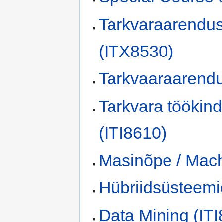
Tarkvaraarendus
(ITX8530)
Tarkvaaraarendu
Tarkvara töökin
(ITI8610)
Masinõpe / Mach
Hübriidsüsteemi
Data Mining (IT