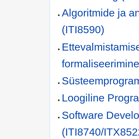
Algoritmide ja a
(ITI8590)
Ettevalmistamise
formaliseerimin
Süsteemprogram
Loogiline Progr
Software Devel
(ITI8740/ITX852