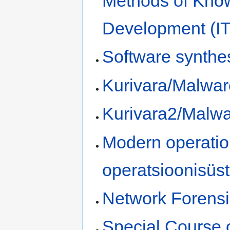
Methods of Kno
Development (IT
Software synthes
Kurivara/Malwar
Kurivara2/Malwa
Modern operatio
operatsioonisüs
Network Forensi
Special Course o