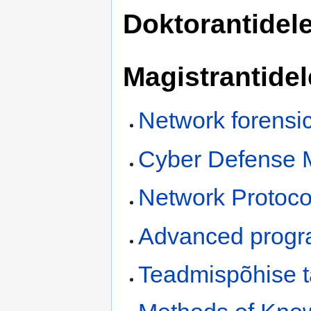
Doktorantidel
Magistrantide
Network forensi
Cyber Defense M
Network Protoco
Advanced progr
Teadmispõhise t