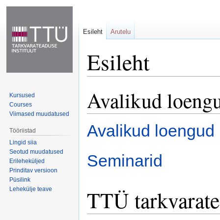
Esileht
Arutelu
Esileht
Avalikud loengu
Mine
Mine
Kursused
navigeerimisribale
otsikasti
Courses
Viimased muudatused
Avalikud loengud
Tööriistad
Lingid siia
Seotud muudatused
Seminarid
Erileheküljed
Prinditav versioon
Püsilink
Lehekülje teave
TTÜ tarkvarate