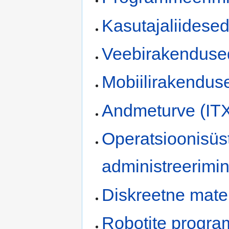
Kasutajaliidesed
Veebirakendused
Mobiilirakendus
Andmeturve (IT
Operatsioonisüs
administreerimi
Diskreetne mate
Robotite progra